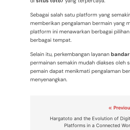
di
situs toto7
yang terpercaya.
Sebagai salah satu platform yang semaki
memberikan pengalaman bermain yang m
platform ini menawarkan berbagai pilihan
berbagai tempat.
Selain itu, perkembangan layanan
bandar 
permainan semakin mudah diakses oleh si
pemain dapat menikmati pengalaman berm
menyenangkan.
Post
Previou
navigation
Hargatoto and the Evolution of Digit
Platforms in a Connected Wor