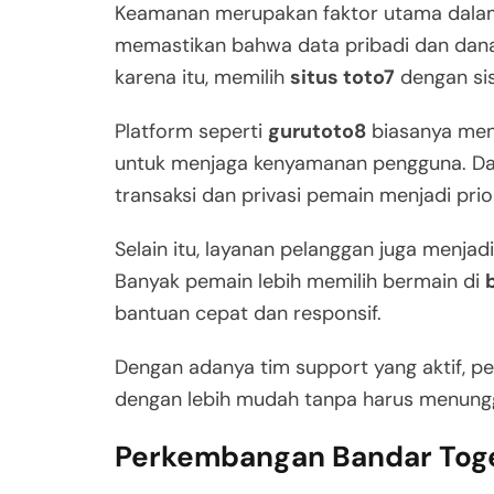
Keamanan merupakan faktor utama dalam 
memastikan bahwa data pribadi dan dan
karena itu, memilih
situs toto7
dengan sis
Platform seperti
gurutoto8
biasanya men
untuk menjaga kenyamanan pengguna. D
transaksi dan privasi pemain menjadi prio
Selain itu, layanan pelanggan juga menjad
Banyak pemain lebih memilih bermain di
bantuan cepat dan responsif.
Dengan adanya tim support yang aktif, p
dengan lebih mudah tanpa harus menung
Perkembangan Bandar Toge