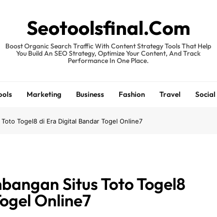
Seotoolsfinal.Com
Boost Organic Search Traffic With Content Strategy Tools That Help
You Build An SEO Strategy, Optimize Your Content, And Track
Performance In One Place.
ools
Marketing
Business
Fashion
Travel
Social
oto Togel8 di Era Digital Bandar Togel Online7
bangan Situs Toto Togel8
Togel Online7