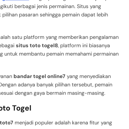
kuti berbagai jenis permainan. Situs yang
 pilihan pasaran sehingga pemain dapat lebih
 salah satu platform yang memberikan pengalaman
Sebagai
situs toto togel8
, platform ini biasanya
cang untuk membantu pemain memahami permainan
ayanan
bandar togel online7
yang menyediakan
 Dengan adanya banyak pilihan tersebut, pemain
sesuai dengan gaya bermain masing-masing.
oto Togel
 toto7
menjadi populer adalah karena fitur yang