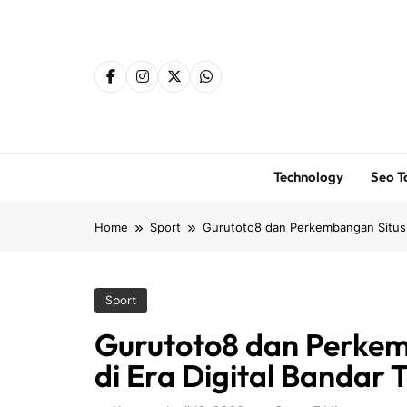
Skip
to
content
Technology
Seo T
Home
Sport
Gurutoto8 dan Perkembangan Situs T
Sport
Gurutoto8 dan Perkem
di Era Digital Bandar 