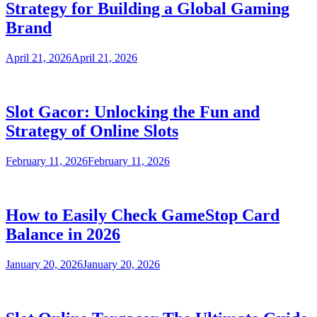
Strategy for Building a Global Gaming
Brand
April 21, 2026
April 21, 2026
Slot Gacor: Unlocking the Fun and
Strategy of Online Slots
February 11, 2026
February 11, 2026
How to Easily Check GameStop Card
Balance in 2026
January 20, 2026
January 20, 2026