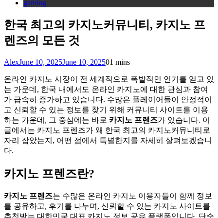
gaming
한국 최고의 카지노커뮤니티, 카지노 프
렌즈의 모든 것
Alex
June 10, 2025
June 10, 2025
0
1 mins
온라인 카지노 시장이 전 세계적으로 폭발적인 인기를 얻고 있
는 가운데, 한국 내에서도 온라인 카지노에 대한 관심과 참여
가 급속히 증가하고 있습니다. 수많은 플레이어들이 안정적이
고 신뢰할 수 있는 정보를 찾기 위해 커뮤니티 사이트를 이용
하는 가운데, 그 중심에는 바로
카지노 프렌즈
가 있습니다. 이
글에서는 카지노 프렌즈가 왜 한국 최고의 카지노커뮤니티로
자리 잡았는지, 어떤 점에서 특별한지를 자세히 살펴보겠습니
다.
카지노 프렌즈란?
카지노 프렌즈
는 수많은 온라인 카지노 이용자들이 함께 정보
를 공유하고, 후기를 나누며, 신뢰할 수 있는 카지노 사이트를
추천받는 대한민국 대표 카지노 정보 공유 플랫폼입니다. 단순