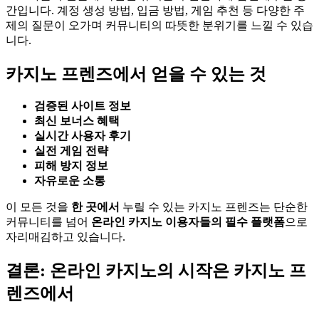
간입니다. 계정 생성 방법, 입금 방법, 게임 추천 등 다양한 주
제의 질문이 오가며 커뮤니티의 따뜻한 분위기를 느낄 수 있습
니다.
카지노 프렌즈에서 얻을 수 있는 것
검증된 사이트 정보
최신 보너스 혜택
실시간 사용자 후기
실전 게임 전략
피해 방지 정보
자유로운 소통
이 모든 것을
한 곳에서
누릴 수 있는 카지노 프렌즈는 단순한
커뮤니티를 넘어
온라인 카지노 이용자들의 필수 플랫폼
으로
자리매김하고 있습니다.
결론: 온라인 카지노의 시작은 카지노 프
렌즈에서