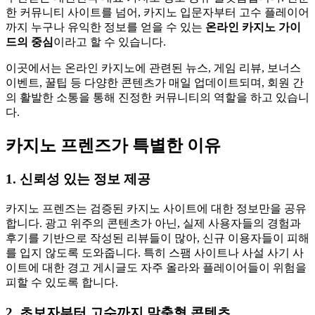
한 커뮤니티 사이트를 넘어, 카지노 입문자부터 고수 플레이어
까지 누구나 유익한 정보를 얻을 수 있는
온라인 카지노 가이
드의 중심
이라고 할 수 있습니다.
이곳에서는 온라인 카지노에 관련된 뉴스, 게임 리뷰, 보너스
이벤트, 꿀팁 등 다양한 콘텐츠가 매일 업데이트되며, 회원 간
의 활발한 소통을 통해 진정한 커뮤니티의 역할을 하고 있습니
다.
카지노 프렌즈가 특별한 이유
1. 신뢰성 있는 정보 제공
카지노 프렌즈는 검증된 카지노 사이트에 대한 정보만을 공유
합니다. 광고 위주의 콘텐츠가 아닌, 실제 사용자들의 경험과
후기를 기반으로 작성된 리뷰들이 많아, 신규 이용자들이 피해
를 입지 않도록 도와줍니다. 특히 스팸 사이트나 사설 사기 사
이트에 대한 경고 게시글도 자주 올라와 플레이어들이 위험을
피할 수 있도록 합니다.
2. 초보자부터 고수까지 맞춤형 콘텐츠