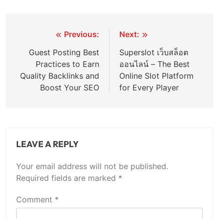
Post
Previous:
Next:
navigation
Guest Posting Best
Superslot เว็บสล็อต
Practices to Earn
ออนไลน์ – The Best
Quality Backlinks and
Online Slot Platform
Boost Your SEO
for Every Player
LEAVE A REPLY
Your email address will not be published.
Required fields are marked
*
Comment
*